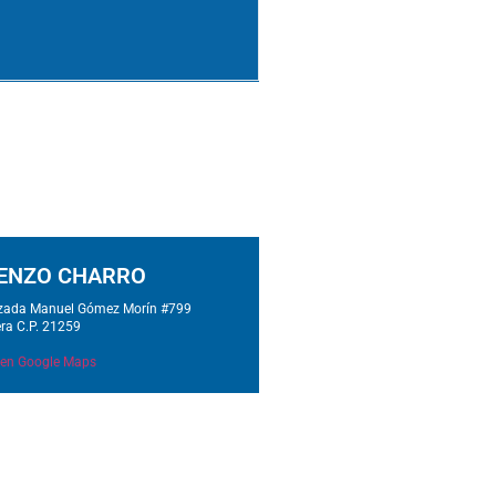
IENZO CHARRO
zada Manuel Gómez Morín #799
era C.P. 21259
 en Google Maps