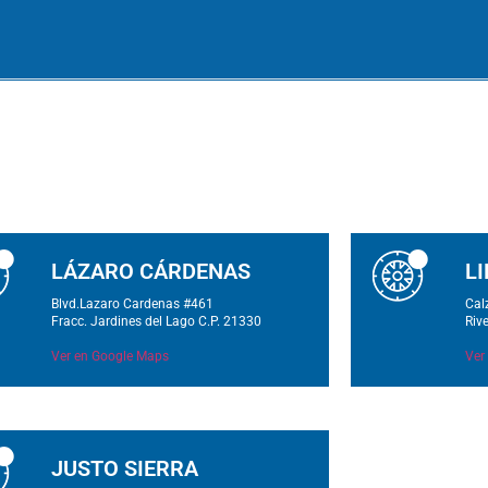
LÁZARO CÁRDENAS
L
Blvd.Lazaro Cardenas #461
Cal
Fracc. Jardines del Lago C.P. 21330
Riv
Ver en Google Maps
Ver
JUSTO SIERRA