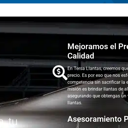
Mejoramos el Pr
Calidad
En Tersa Llantas, creemos que
precio. Es por eso que nos es
competencia sin sacrificar la 
misión es brindar llantas de a
asegurando que obtengas un va
llantas.
Asesoramiento P
a, tu