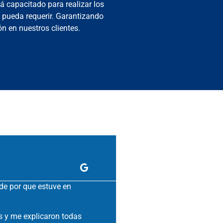
á capacitado para realizar los
o pueda requerir. Garantizando
n en nuestros clientes.
Uri Marrufo
de por que estuve en
Muy buen servicio ! Bi
s y me explicaron todas