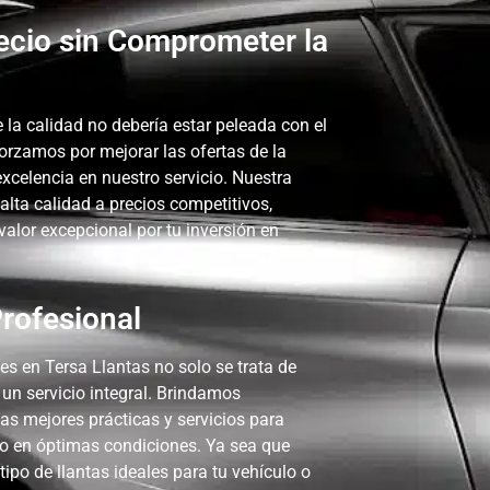
ecio sin Comprometer la
 la calidad no debería estar peleada con el
forzamos por mejorar las ofertas de la
excelencia en nuestro servicio. Nuestra
 alta calidad a precios competitivos,
lor excepcional por tu inversión en
rofesional
es en Tersa Llantas no solo se trata de
r un servicio integral. Brindamos
as mejores prácticas y servicios para
lo en óptimas condiciones. Ya sea que
tipo de llantas ideales para tu vehículo o