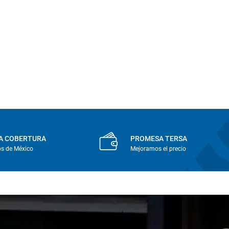
A COBERTURA
PROMESA TERSA
os de México
Mejoramos el precio