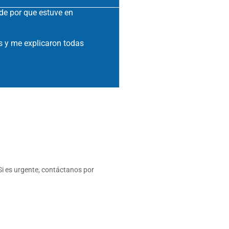
de por que estuve en
Muy buen servicio ! Bi
s y me explicaron todas
i es urgente, contáctanos por