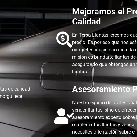
Mejoramos el Pr
Calidad
En Tersa Llantas, creemos que
precio. Es por eso que nos es
competencia sin sacrificar la 
misión es brindarte llantas de
asegurando que obtengas un va
llantas.
Asesoramiento P
tas de calidad
enorgullece
Nuestro equipo de profesional
vender llantas, sino de ofrece
asesoramiento experto sobre l
mantener tus llantas y vehícu
necesites orientación sobre el 