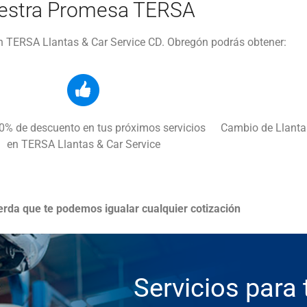
estra
Promesa TERSA
en TERSA Llantas & Car Service CD. Obregón podrás obtener:
0% de descuento en tus próximos servicios
Cambio de Llantas
en TERSA Llantas & Car Service
erda que te podemos igualar cualquier cotización
Servicios
para 