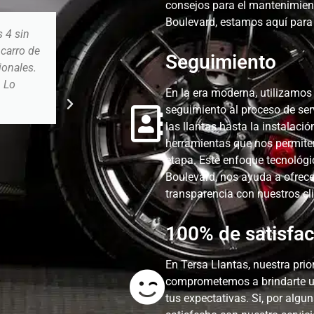
consejos para el mantenimien
Boulevard, estamos aquí para
s 4 sin
Excelente servicio, tienen un link de seguim
 carro de
la sucursal tu puedes ver el avance de tu auto
Seguimiento
ionales.
requiere tu atención. Me sorprendieron con 
. Lo
muy amables y muy eficientes. 1000% reco
En la era moderna, utilizamos
instalaciones de espera estan muy cómodas 
seguimiento al proceso de serv
acondicionado.
las llantas hasta la instalac
herramientas que nos permiten
etapa. Este enfoque tecnológ
Boulevard, nos ayuda a ofrece
Adan Robles
transparencia con nuestros cli
100% de satisfa
En Tersa Llantas, nuestra prio
comprometemos a brindarte un
tus expectativas. Si, por alg