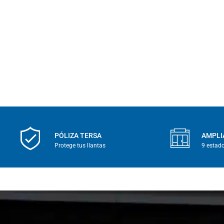
PÓLIZA TERSA
AMPLI
Protege tus llantas
9 estad