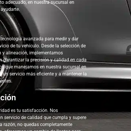
to adecuado, en nuestra sucursal en
 ayudarte.
iento desde que llegas a
Muy buen servicio ! Bien aten
 y te notifican si algo
alinacion & balanceo a pesar
su tecnología. Todos
mendable. Además las
 tecnología avanzada para medir y dar
y con aire
icio de tu vehículo. Desde la selección de
Uri Marrufo
ión y alineación, implementamos
 garantizar la precisión y calidad en cada
ico que manejamos en nuestra sucursal en
r un servicio más eficiente y a mantener la
entes.
cción
ridad es tu satisfacción. Nos
 servicio de calidad que cumpla y supere
una razón, no quedas completamente